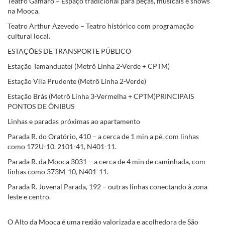
Teatro Gamaro – Espaço tradicional para peças, musicais e shows
na Mooca.
Teatro Arthur Azevedo – Teatro histórico com programação
cultural local.
ESTAÇÕES DE TRANSPORTE PÚBLICO
Estação Tamanduateí (Metrô Linha 2-Verde + CPTM)
Estação Vila Prudente (Metrô Linha 2-Verde)
Estação Brás (Metrô Linha 3-Vermelha + CPTM)PRINCIPAIS
PONTOS DE ÔNIBUS
Linhas e paradas próximas ao apartamento
Parada R. do Oratório, 410 – a cerca de 1 min a pé, com linhas
como 172U-10, 2101-41, N401-11.
Parada R. da Mooca 3031 – a cerca de 4 min de caminhada, com
linhas como 373M-10, N401-11.
Parada R. Juvenal Parada, 192 – outras linhas conectando à zona
leste e centro.
O Alto da Mooca é uma região valorizada e acolhedora de São