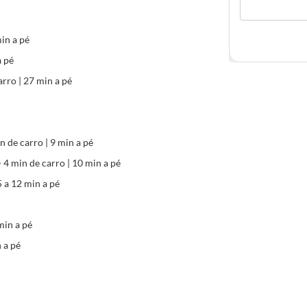
min a pé
a pé
rro | 27 min a pé
 de carro | 9 min a pé
4 min de carro | 10 min a pé
5 a 12 min a pé
min a pé
 a pé