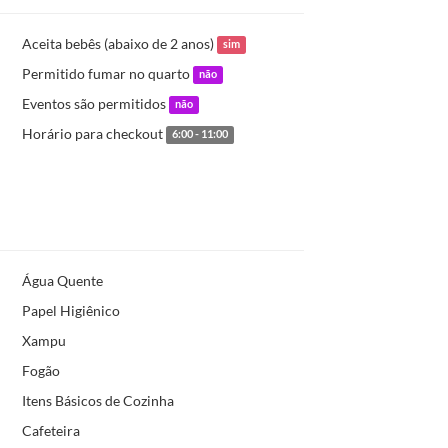
Aceita bebês (abaixo de 2 anos)
sim
Permitido fumar no quarto
não
Eventos são permitidos
não
Horário para checkout
6:00 - 11:00
Água Quente
Papel Higiênico
Xampu
Fogão
Itens Básicos de Cozinha
Cafeteira