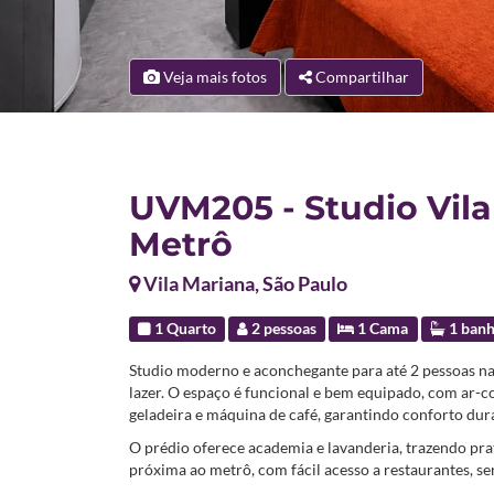
Veja mais fotos
Compartilhar
UVM205 - Studio Vila
Metrô
Vila Mariana, São Paulo
1 Quarto
2 pessoas
1 Cama
1 banh
Studio moderno e aconchegante para até 2 pessoas na 
lazer. O espaço é funcional e bem equipado, com ar-
geladeira e máquina de café, garantindo conforto dura
O prédio oferece academia e lavanderia, trazendo prati
próxima ao metrô, com fácil acesso a restaurantes, ser