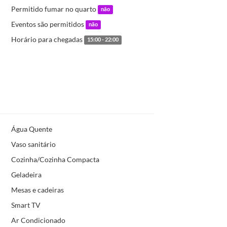
Permitido fumar no quarto
não
Eventos são permitidos
não
Horário para chegadas
15:00 - 22:00
Água Quente
Vaso sanitário
Cozinha/Cozinha Compacta
Geladeira
Mesas e cadeiras
Smart TV
Ar Condicionado