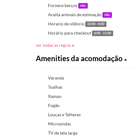
Fornece berços
não
Aceita animais de estimação
não
Horario de silêncio
22:00 - 8:00
Horário para checkout
6:00 - 11:00
ver todas as regras
Amenities da acomodação
Varanda
Toalhas
Xampu
Fogão
Louças e Talheres
Microondas
TV de tela larga