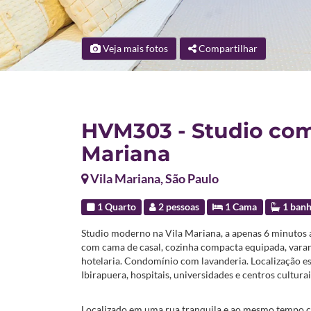
Veja mais fotos
Compartilhar
HVM303 - Studio com
Mariana
Vila Mariana, São Paulo
1 Quarto
2 pessoas
1 Cama
1 banh
Studio moderno na Vila Mariana, a apenas 6 minutos a
com cama de casal, cozinha compacta equipada, vara
hotelaria. Condomínio com lavanderia. Localização est
Ibirapuera, hospitais, universidades e centros culturai
Localizado em uma rua tranquila e ao mesmo tempo cen