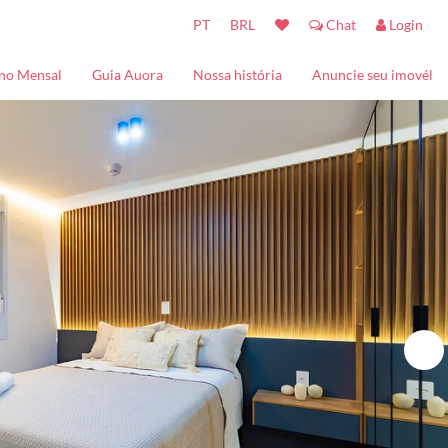
PT
BRL
Chat
Login
no Mensal
Guia Auora
Nossa história
Anuncie seu imovél
Turistando
Contato
Baladas
Kids - Entretenimento
Restaurantes