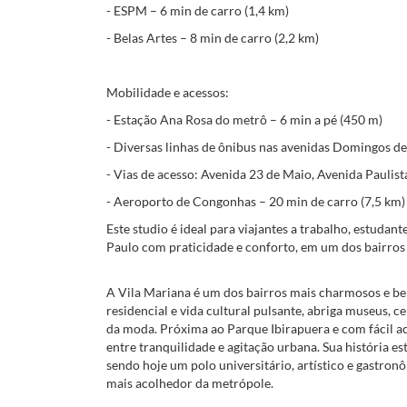
- ESPM – 6 min de carro (1,4 km)
- Belas Artes – 8 min de carro (2,2 km)
Mobilidade e acessos:
- Estação Ana Rosa do metrô – 6 min a pé (450 m)
- Diversas linhas de ônibus nas avenidas Domingos d
- Vias de acesso: Avenida 23 de Maio, Avenida Pauli
- Aeroporto de Congonhas – 20 min de carro (7,5 km)
Este studio é ideal para viajantes a trabalho, estudant
Paulo com praticidade e conforto, em um dos bairros 
A Vila Mariana é um dos bairros mais charmosos e b
residencial e vida cultural pulsante, abriga museus, ce
da moda. Próxima ao Parque Ibirapuera e com fácil ace
entre tranquilidade e agitação urbana. Sua história es
sendo hoje um polo universitário, artístico e gastron
mais acolhedor da metrópole.