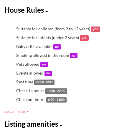
House Rules
Suitable for children (from 2 to 12 years)
yes
Suitable for infants (under 2 years)
yes
Baby cribs available
no
Smoking allowed in the room
no
Pets allowed
no
Events allowed
no
Rest time
22:00 - 8:00
Check-in hours
15:00 - 22:00
Checkout hours
6:00 - 11:00
see all rules
Listing amenities