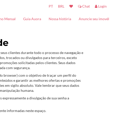
PT
BRL
Chat
Login
no Mensal
Guia Auora
Nossa história
Anuncie seu imovél
Turistando
Contato
Baladas
de
Kids - Entretenimento
Restaurantes
seus clientes durante todo o processo de navegação e
dos, trocados ou divulgados para terceiros, exceto
promoções solicitadas pelos clientes. Seus dados
zada com segurança.
do browser) com o objetivo de traçar um perfil do
conteúdos e garantir as melhores ofertas e promoções
s em sigilo absoluto. Vale lembrar que seus dados
o manipulação humana.
 expressamente a divulgação de sua senha a
ente informadas neste espaço.