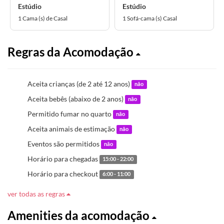
Estúdio
Estúdio
1 Cama (s) de Casal
1 Sofá-cama (s) Casal
Regras da Acomodação
Aceita crianças (de 2 até 12 anos)
não
Aceita bebês (abaixo de 2 anos)
não
Permitido fumar no quarto
não
Aceita animais de estimação
não
Eventos são permitidos
não
Horário para chegadas
15:00 - 22:00
Horário para checkout
6:00 - 11:00
ver todas as regras
Amenities da acomodação