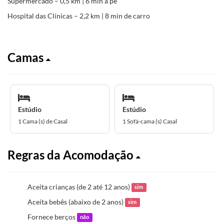
Supermercado – 0,5 km | 6 min a pé
Hospital das Clínicas – 2,2 km | 8 min de carro
Camas
Estúdio
Estúdio
1 Cama (s) de Casal
1 Sofá-cama (s) Casal
Regras da Acomodação
Aceita crianças (de 2 até 12 anos)
sim
Aceita bebês (abaixo de 2 anos)
sim
Fornece berços
não