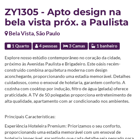
ZY1305 - Apto design na
bela vista próx. a Paulista
Bela Vista, São Paulo
1 Quarto
4 pessoas
3 Camas
1 banheiro
Explore nosso estúdio contemporâneo no coração da cidade,
próximo às Avenidas Paulista e Brigadeiro. Este oásis recém-
construído combina arquitetura moderna com design
aconchegante, proporcionando uma estadia memorável. Detalhes
cuidadosos, como o enxoval de hotelaria, garantem conforto. A
cozinha com cooktop por indução, filtro de água (gelada) oferece
praticidade. A TV de 50 polegadas proporciona entretenimento de
alta qualidade, apartamento com ar condicionado nos ambientes.
Principais Características:
Experiência Hoteleira Premium: Priorizamos o seu conforto,
proporcionando uma estadia memorável com um enxoval de
hotelaria impecável, garantindo que cada detalhe seja pensado para