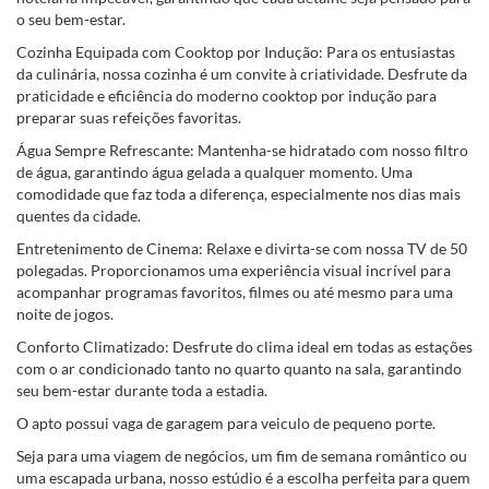
o seu bem-estar.
Cozinha Equipada com Cooktop por Indução: Para os entusiastas
da culinária, nossa cozinha é um convite à criatividade. Desfrute da
praticidade e eficiência do moderno cooktop por indução para
preparar suas refeições favoritas.
Água Sempre Refrescante: Mantenha-se hidratado com nosso filtro
de água, garantindo água gelada a qualquer momento. Uma
comodidade que faz toda a diferença, especialmente nos dias mais
quentes da cidade.
Entretenimento de Cinema: Relaxe e divirta-se com nossa TV de 50
polegadas. Proporcionamos uma experiência visual incrível para
acompanhar programas favoritos, filmes ou até mesmo para uma
noite de jogos.
Conforto Climatizado: Desfrute do clima ideal em todas as estações
com o ar condicionado tanto no quarto quanto na sala, garantindo
seu bem-estar durante toda a estadia.
O apto possui vaga de garagem para veiculo de pequeno porte.
Seja para uma viagem de negócios, um fim de semana romântico ou
uma escapada urbana, nosso estúdio é a escolha perfeita para quem