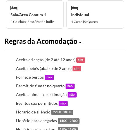
Sala/Área Comum 1
Individual
2 Colchão (ões) / Futón indiv.
1 Cama (s) Queen
Regras da Acomodação
Aceita crianças (de 2 até 12 anos)
sim
Aceita bebês (abaixo de 2 anos)
sim
Fornece berços
não
Permitido fumar no quarto
não
Aceita animais de estimação
não
Eventos são permitidos
não
Horario de silêncio
22:00 - 18:00
Horário para chegadas
15:00 - 22:00
Horário para checkout
6:00 - 11:00