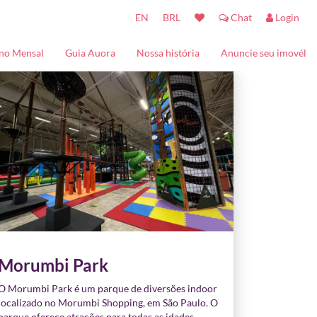
EN
BRL
Chat
Login
no Mensal
Guia Auora
Nossa história
Anuncie seu imovél
Turistando
Contact
Baladas
Kids - Entretenimento
Restaurantes
Morumbi Park
O Morumbi Park é um parque de diversões indoor
localizado no Morumbi Shopping, em São Paulo. O
parque oferece atrações para todas as idades,