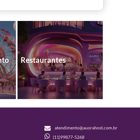
nto
Restaurantes
atendimento@auorahost.com.br
(11)99877-5268