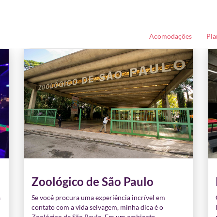
Acomodações
Pla
FAQ - Hóspedes
Zoológico de São Paulo
a
Se você procura uma experiência incrível em
contato com a vida selvagem, minha dica é o
Zoológico de São Paulo. Em um ambiente