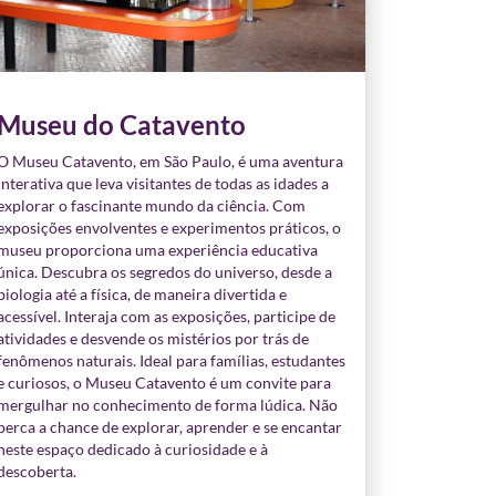
Museu do Catavento
O Museu Catavento, em São Paulo, é uma aventura
interativa que leva visitantes de todas as idades a
explorar o fascinante mundo da ciência. Com
exposições envolventes e experimentos práticos, o
museu proporciona uma experiência educativa
única. Descubra os segredos do universo, desde a
biologia até a física, de maneira divertida e
acessível. Interaja com as exposições, participe de
atividades e desvende os mistérios por trás de
fenômenos naturais. Ideal para famílias, estudantes
e curiosos, o Museu Catavento é um convite para
mergulhar no conhecimento de forma lúdica. Não
perca a chance de explorar, aprender e se encantar
neste espaço dedicado à curiosidade e à
descoberta.