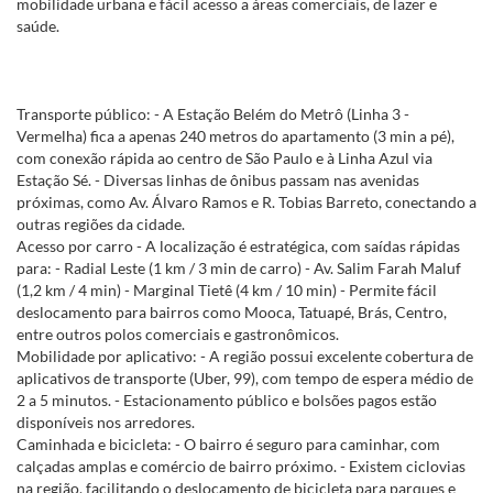
mobilidade urbana e fácil acesso a áreas comerciais, de lazer e
saúde.
Transporte público: - A Estação Belém do Metrô (Linha 3 -
Vermelha) fica a apenas 240 metros do apartamento (3 min a pé),
com conexão rápida ao centro de São Paulo e à Linha Azul via
Estação Sé. - Diversas linhas de ônibus passam nas avenidas
próximas, como Av. Álvaro Ramos e R. Tobias Barreto, conectando a
outras regiões da cidade.
Acesso por carro - A localização é estratégica, com saídas rápidas
para: - Radial Leste (1 km / 3 min de carro) - Av. Salim Farah Maluf
(1,2 km / 4 min) - Marginal Tietê (4 km / 10 min) - Permite fácil
deslocamento para bairros como Mooca, Tatuapé, Brás, Centro,
entre outros polos comerciais e gastronômicos.
Mobilidade por aplicativo: - A região possui excelente cobertura de
aplicativos de transporte (Uber, 99), com tempo de espera médio de
2 a 5 minutos. - Estacionamento público e bolsões pagos estão
disponíveis nos arredores.
Caminhada e bicicleta: - O bairro é seguro para caminhar, com
calçadas amplas e comércio de bairro próximo. - Existem ciclovias
na região, facilitando o deslocamento de bicicleta para parques e