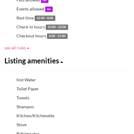
no
Events allowed
no
Rest time
22:00 - 8:00
Check-in hours
15:00 - 22:00
Checkout hours
6:00 - 11:00
see all rules
Listing amenities
Hot Water
Toilet Paper
Towels
Shampoo
Kitchen/Kitchenette
Stove
Refrigerator