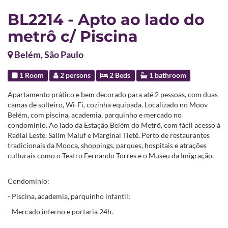
BL2214 - Apto ao lado do
metrô c/ Piscina
Belém, São Paulo
1 Room
2 persons
2 Beds
1 bathroom
Apartamento prático e bem decorado para até 2 pessoas, com duas
camas de solteiro, Wi-Fi, cozinha equipada. Localizado no Moov
Belém, com piscina, academia, parquinho e mercado no
condomínio. Ao lado da Estação Belém do Metrô, com fácil acesso à
Radial Leste, Salim Maluf e Marginal Tietê. Perto de restaurantes
tradicionais da Mooca, shoppings, parques, hospitais e atrações
culturais como o Teatro Fernando Torres e o Museu da Imigração.
Condomínio:
- Piscina, academia, parquinho infantil;
- Mercado interno e portaria 24h.