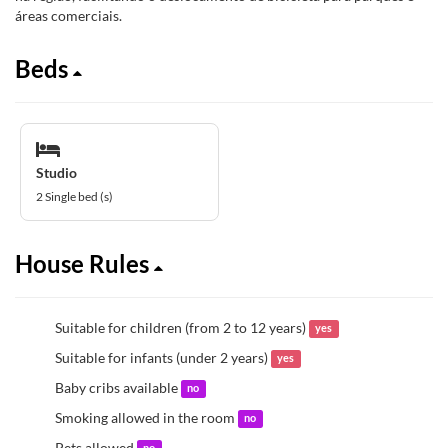
áreas comerciais.
Beds
Studio
2 Single bed (s)
House Rules
Suitable for children (from 2 to 12 years)
yes
Suitable for infants (under 2 years)
yes
Baby cribs available
no
Smoking allowed in the room
no
Pets allowed