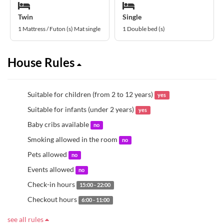
Twin
Single
1 Mattress / Futon (s) Mat single
1 Double bed (s)
House Rules
Suitable for children (from 2 to 12 years)
yes
Suitable for infants (under 2 years)
yes
Baby cribs available
no
Smoking allowed in the room
no
Pets allowed
no
Events allowed
no
Check-in hours
15:00 - 22:00
Checkout hours
6:00 - 11:00
see all rules